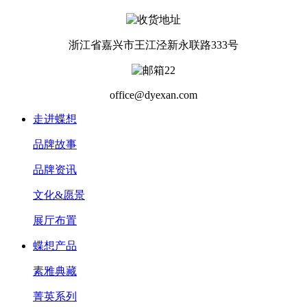
浙江省嘉兴市王江泾新永联路333号
office@dyexan.com
走进蝶想
品牌故事
品牌资讯
文化&愿景
展厅布置
蝶想产品
素雅典藏
菁英系列