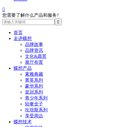

您需要了解什么产品和服务?
首页
走进蝶想
品牌故事
品牌资讯
文化&愿景
展厅布置
蝶想产品
素雅典藏
菁英系列
豪华系列
皇冠系列
青少年系列
轻奢盒子
坎培斯系列
享受周边
蝶想技术