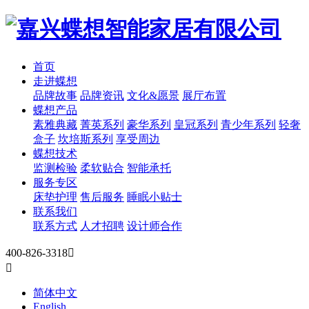
首页
走进蝶想
品牌故事
品牌资讯
文化&愿景
展厅布置
蝶想产品
素雅典藏
菁英系列
豪华系列
皇冠系列
青少年系列
轻奢
盒子
坎培斯系列
享受周边
蝶想技术
监测检验
柔软贴合
智能承托
服务专区
床垫护理
售后服务
睡眠小贴士
联系我们
联系方式
人才招聘
设计师合作
400-826-3318


简体中文
English