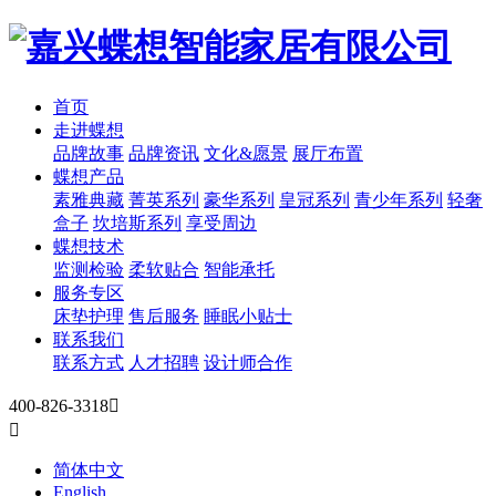
首页
走进蝶想
品牌故事
品牌资讯
文化&愿景
展厅布置
蝶想产品
素雅典藏
菁英系列
豪华系列
皇冠系列
青少年系列
轻奢
盒子
坎培斯系列
享受周边
蝶想技术
监测检验
柔软贴合
智能承托
服务专区
床垫护理
售后服务
睡眠小贴士
联系我们
联系方式
人才招聘
设计师合作
400-826-3318


简体中文
English