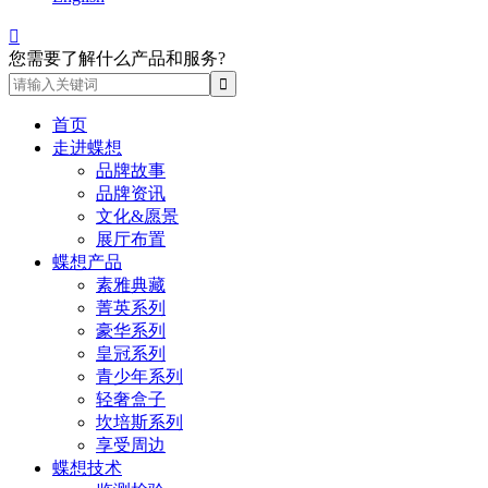

您需要了解什么产品和服务?
首页
走进蝶想
品牌故事
品牌资讯
文化&愿景
展厅布置
蝶想产品
素雅典藏
菁英系列
豪华系列
皇冠系列
青少年系列
轻奢盒子
坎培斯系列
享受周边
蝶想技术